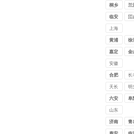
桐乡
兰
临安
江
上海
讨债
黄浦
徐
公司
嘉定
金
安徽
讨债
合肥
长
公司
天长
明
六安
阜
山东
讨债
济南
青
公司
泰安
临