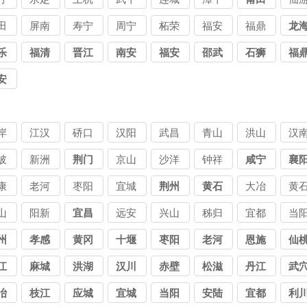
田
屏南
寿宁
周宁
柘荣
福安
福鼎
龙
乐
福清
晋江
南安
福安
邵武
石狮
福
安
岸
江汉
硚口
汉阳
武昌
青山
洪山
汉
陂
新洲
荆门
京山
沙洋
钟祥
咸宁
襄
康
老河
枣阳
宜城
荆州
黄石
大冶
黄
口
港
山
阳新
宜昌
远安
兴山
秭归
宜都
当
州
孝感
黄冈
十堰
枣阳
老河
恩施
仙
口
江
麻城
洪湖
汉川
赤壁
松滋
丹江
武
口
冶
枝江
应城
宜城
当阳
安陆
宜都
利