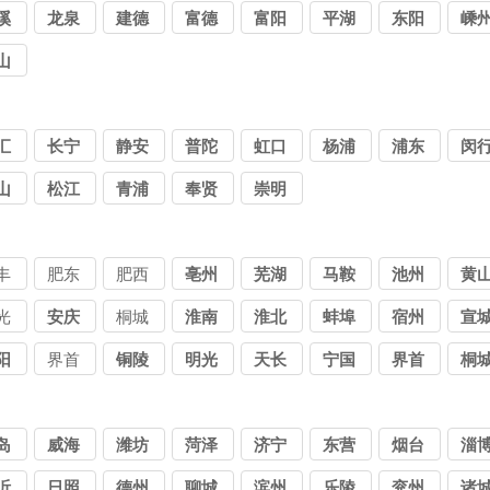
溪
龙泉
建德
富德
富阳
平湖
东阳
嵊
山
汇
长宁
静安
普陀
虹口
杨浦
浦东
闵
山
松江
青浦
奉贤
崇明
丰
肥东
肥西
亳州
芜湖
马鞍
池州
黄
山
光
安庆
桐城
淮南
淮北
蚌埠
宿州
宣
阳
界首
铜陵
明光
天长
宁国
界首
桐
岛
威海
潍坊
菏泽
济宁
东营
烟台
淄
沂
日照
德州
聊城
滨州
乐陵
兖州
诸