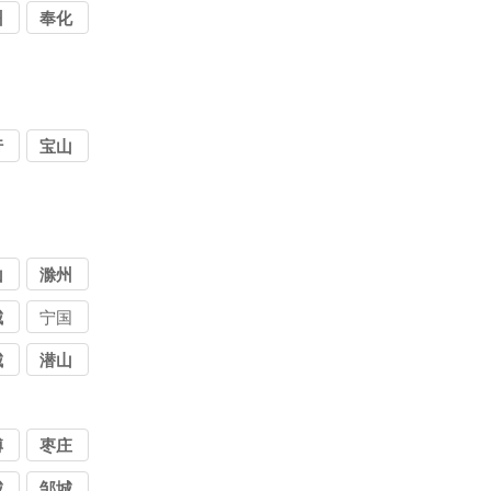
州
奉化
行
宝山
山
滁州
城
宁国
城
潜山
博
枣庄
城
邹城