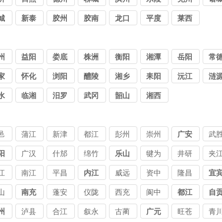
城
新泰
胶州
胶南
龙口
平度
莱西
州
益阳
娄底
株洲
衡阳
湘潭
岳阳
常
家
怀化
浏阳
醴陵
湘乡
耒阳
沅江
涟
水
临湘
汨罗
武冈
韶山
湘西
邑
蒲江
新津
都江
彭州
崇州
广安
武
堰
阳
广汉
什邡
绵竹
乐山
犍为
井研
夹
江
南江
平昌
内江
威远
资中
隆昌
宜
山
南充
蓬安
仪陇
西充
阆中
都江
自
堰
州
泸县
合江
叙永
古蔺
广元
旺苍
青