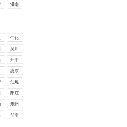
容
灌南
兴
仁化
州
吴川
山
开平
罗
惠东
宁
汕尾
源
阳江
山
潮州
兴
郁南