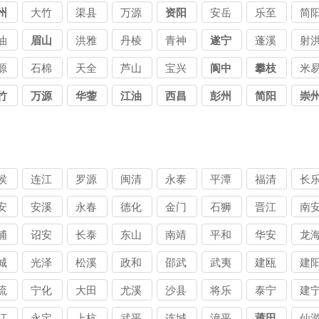
州
大竹
渠县
万源
资阳
安岳
乐至
简
油
眉山
洪雅
丹棱
青神
遂宁
蓬溪
射
源
石棉
天全
芦山
宝兴
阆中
攀枝
米
花
竹
万源
华蓥
江油
西昌
彭州
简阳
崇
侯
连江
罗源
闽清
永泰
平潭
福清
长
安
安溪
永春
德化
金门
石狮
晋江
南
浦
诏安
长泰
东山
南靖
平和
华安
龙
城
光泽
松溪
政和
邵武
武夷
建瓯
建
山
流
宁化
大田
尤溪
沙县
将乐
泰宁
建
汀
永定
上杭
武平
连城
漳平
莆田
仙