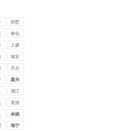
干
拱墅
溪
奉化
暨
上虞
顺
瑞安
门
天台
浔
嘉兴
义
浦江
化
龙游
泉
余姚
暨
海宁