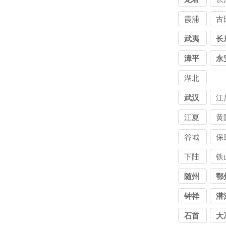
霞浦
古
武夷
长
山
漳平
永
湖北
讨债
武汉
江
公司
江夏
黄
谷城
保
下陆
铁
随州
鄂
钟祥
潜
石首
大