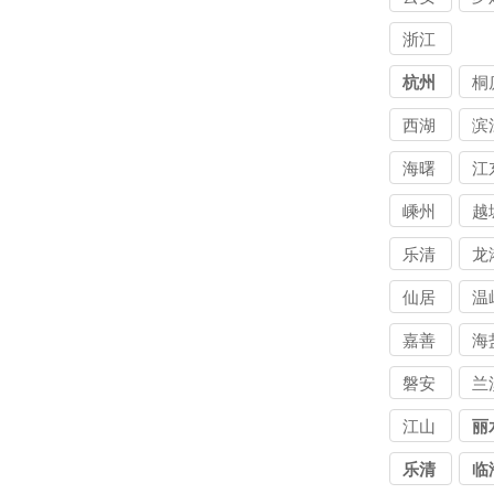
浙江
讨债
杭州
桐
公司
西湖
滨
海曙
江
嵊州
越
乐清
龙
仙居
温
嘉善
海
磐安
兰
江山
丽
乐清
临