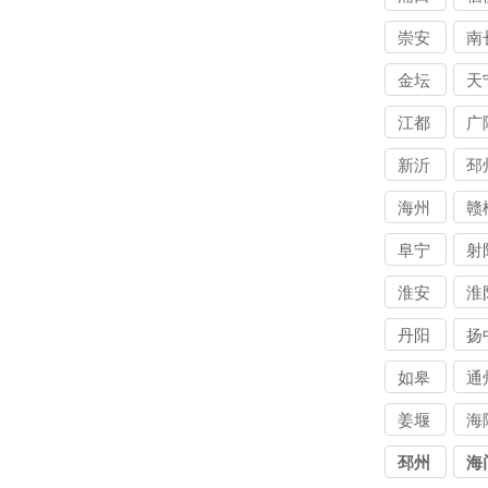
公司
公
讨债
讨
崇安
南
公司
公
讨债
讨
金坛
天
公司
公
讨
江都
广
公
讨
新沂
邳
公
海州
赣
阜宁
射
淮安
淮
丹阳
扬
如皋
通
姜堰
海
邳州
海