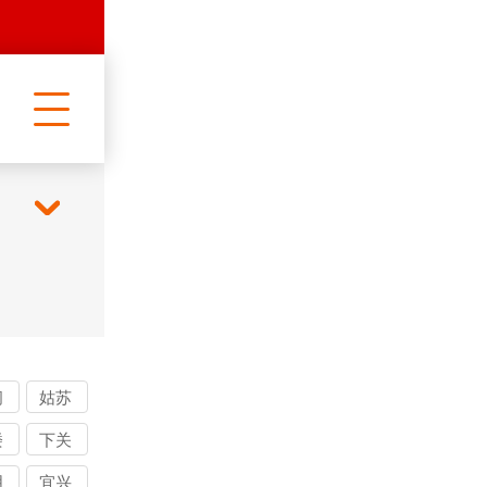
阊
姑苏
账
催债
楼
下关
司
公司
债
讨债
阴
宜兴