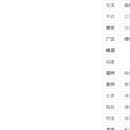
苍溪
达
平武
江
雅安
汉
广汉
绵
峨眉
山
福建
讨债
福州
闽
公司
泉州
惠
云霄
漳
顺昌
浦
明溪
清
龙岩
长