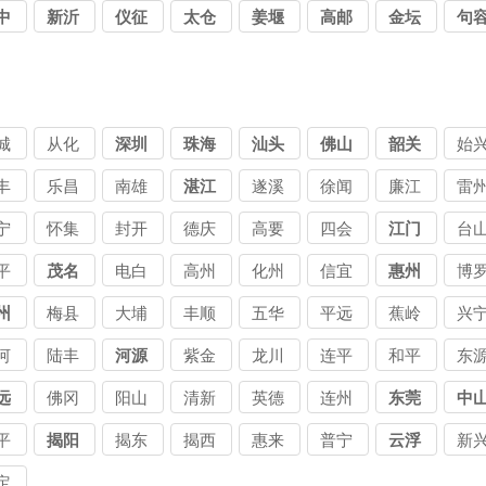
中
新沂
仪征
太仓
姜堰
高邮
金坛
句
城
从化
深圳
珠海
汕头
佛山
韶关
始
丰
乐昌
南雄
湛江
遂溪
徐闻
廉江
雷
宁
怀集
封开
德庆
高要
四会
江门
台
平
茂名
电白
高州
化州
信宜
惠州
博
州
梅县
大埔
丰顺
五华
平远
蕉岭
兴
河
陆丰
河源
紫金
龙川
连平
和平
东
远
佛冈
阳山
清新
英德
连州
东莞
中
平
揭阳
揭东
揭西
惠来
普宁
云浮
新
定