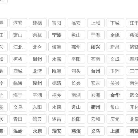
庐
淳安
建德
富阳
临安
上城
下城
江
江
萧山
余杭
宁波
象山
宁海
余姚
慈
东
江北
北仑
镇海
鄞州
绍兴
新昌
诸
城
柯桥
温州
永嘉
平阳
苍南
文成
泰
港
鹿城
龙湾
瓯海
洞头
台州
玉环
三
岭
临海
湖州
德清
长兴
安吉
吴兴
南
盐
海宁
平湖
桐乡
南湖
秀洲
金华
武
溪
义乌
东阳
永康
舟山
衢州
常山
开
水
青田
缙云
遂昌
松阳
云和
庆元
龙
海
温岭
永康
瑞安
慈溪
义乌
上虞
诸