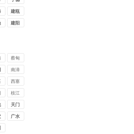
海
建瓯
鼎
建阳
南
蔡甸
阳
南漳
石
西塞
山
阳
枝江
桃
天门
穴
广水
川