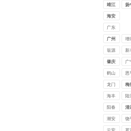
靖江
扬
海安
广东
讨债
广州
增
公司
翁源
新
肇庆
广
鹤山
恩
龙门
梅
海丰
陆
阳春
清
潮安
饶
云安
罗