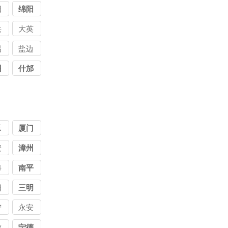
阳
绵阳
洪
大英
易
盐边
州
什邡
乐
厦门
安
漳州
海
南平
阳
三明
宁
永安
游
宁德