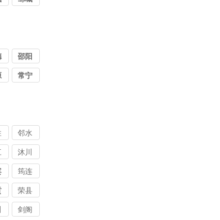
德
邵阳
源
常宁
胜
邻水
江
沐川
宾
筠连
贡
荣县
川
剑阁