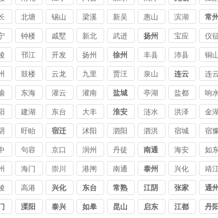
司
司
公司
公司
公司
公司
公司
公
债
台讨
讨债
讨债
讨债
讨
长
北塘
锡山
梁溪
新吴
惠山
滨湖
常
司
债公
公司
公司
公司
公
债
讨债
讨债
讨债
讨债
讨债
讨债
宁
钟楼
戚墅
新北
武进
扬州
宝应
仪
司
司
公司
公司
公司
公司
公司
公司
债
讨债
堰讨
讨债
讨债
讨债
讨
陵
邗江
开发
扬州
徐州
丰县
沛县
铜
司
公司
债公
公司
公司
公司
公
债
讨债
讨债
州
鼓楼
云龙
九里
贾汪
泉山
连云
连
司
司
公司
公司
港
榆
东海
灌云
灌南
盐城
亭湖
盐都
响
阳
建湖
东台
大丰
淮安
涟水
洪泽
金
阴
盱眙
宿迁
沭阳
泗阳
泗洪
宿城
宿
中
句容
京口
润州
丹徒
南通
海安
如
州
海门
崇川
港闸
南通
泰州
兴化
靖
陵
高港
兴化
东台
常熟
江阴
张家
通
港
门
溧阳
泰兴
如皋
昆山
启东
江都
丹