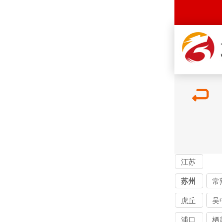
江苏
讨债
苏州
常
公司
讨
虎丘
吴
公
收账
追
浦口
栖