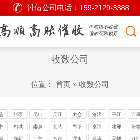
讨债公司电话：
159-2129-3388
收数公司
位置：
首页
»
收数公司
熟
张家
昆山
吴江
太仓
沧浪
平江
金
债
港讨
讨债
讨债
讨债
要债
追债
要
中
相城
南京
玄武
白下
秦淮
建邺
鼓
司
债公
公司
公司
公司
公司
公司
公
债
要债
讨债
讨债
讨债
讨债
讨
霞
雨花
江宁
六合
溧水
高淳
无锡
江