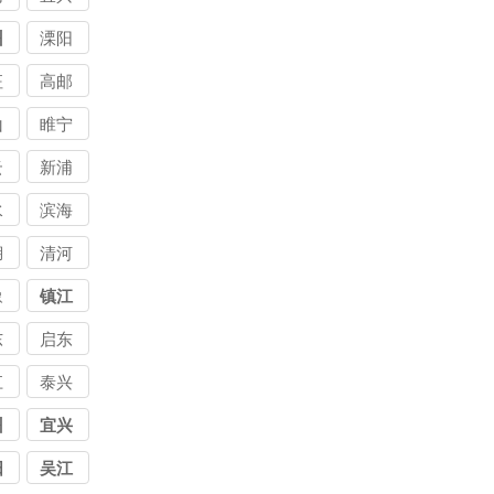
司
公司
债
讨债
州
溧阳
司
公司
征
高邮
债
山
睢宁
司
云
新浦
水
滨海
湖
清河
豫
镇江
东
启东
江
泰兴
州
宜兴
阳
吴江