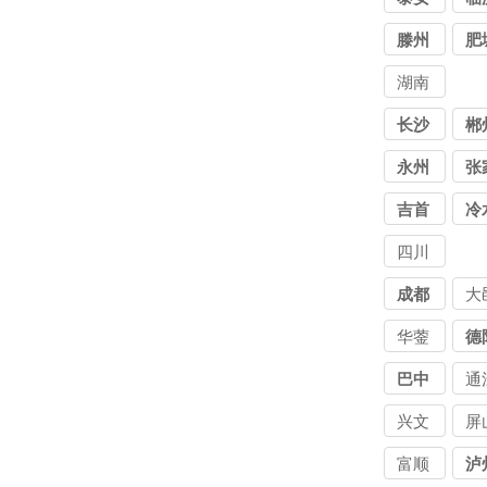
滕州
肥
湖南
讨债
长沙
郴
公司
永州
张
界
吉首
冷
江
四川
讨债
成都
大
公司
华蓥
德
巴中
通
兴文
屏
富顺
泸