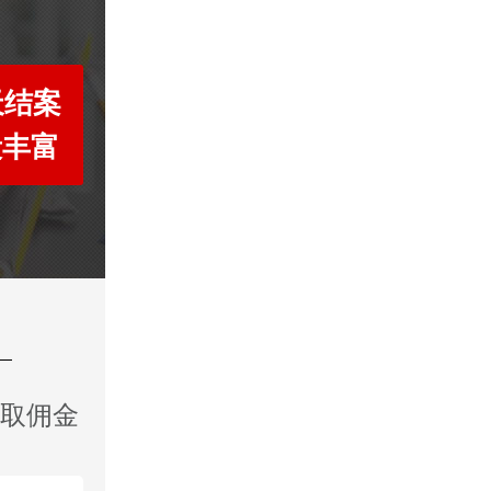
天结案
段丰富
收取佣金