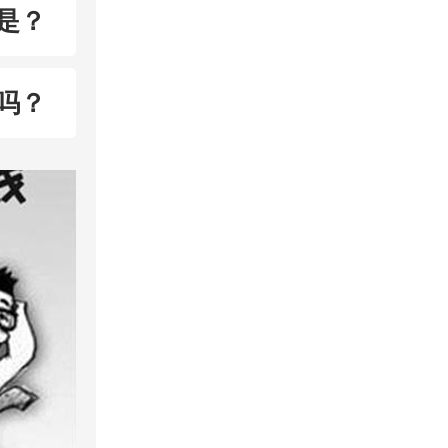
是？
吗？