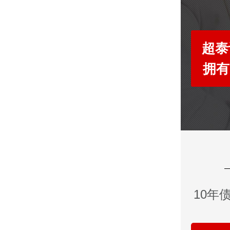
超泰
拥有
10年