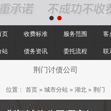
首页
收费标准
服务范围
客
分站
债务资讯
委托流程
联
荆门讨债公司
位置：
首页
»
城市分站
»
湖北
»
荆门