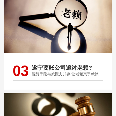
03
遂宁要账公司追讨老赖?
智慧手段与威慑力并存 让老赖束手就擒