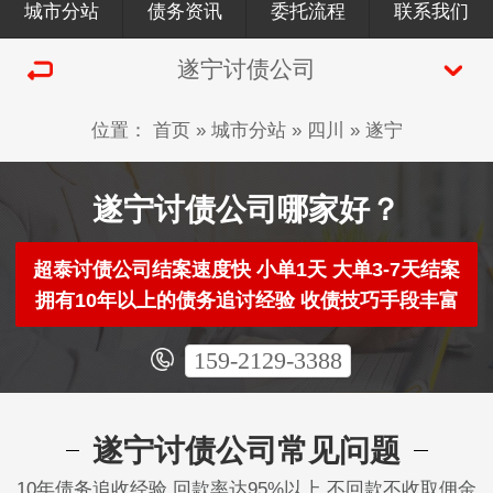
城市分站
债务资讯
委托流程
联系我们
遂宁讨债公司
位置：
首页
»
城市分站
»
四川
»
遂宁
遂宁讨债公司哪家好？
超泰讨债公司结案速度快 小单1天 大单3-7天结案
拥有10年以上的债务追讨经验 收债技巧手段丰富
159-2129-3388
遂宁讨债公司常见问题
10年债务追收经验 回款率达95%以上 不回款不收取佣金