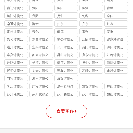
淮安讨债公
涟水
洪泽
金湖
清河
司
宿迁讨债公
沭阳
泗阳
泗洪
宿城
司
镇江讨债公
丹阳
扬中
句容
京口
司
南通讨债公
海安
如东
启东
如皋
司
泰州讨债公
兴化
靖江
泰兴
姜堰
司
兴化讨债公
东台讨债公
常熟讨债公
江阴讨债公
张家港讨债
司
司
司
司
公司
通州讨债公
宜兴讨债公
邳州讨债公
海门讨债公
溧阳讨债公
司
司
司
司
司
泰兴讨债公
如皋讨债公
昆山讨债公
启东讨债公
江都讨债公
司
司
司
司
司
丹阳讨债公
吴江讨债公
靖江讨债公
扬中讨债公
新沂讨债公
司
司
司
司
司
仪征讨债公
太仓讨债公
姜堰讨债公
高邮讨债公
金坛讨债公
司
司
司
司
司
句容讨债公
灌南讨债公
海安讨债公
司
司
司
吴江讨债公
广安讨债公
温州泰顺讨
雅安讨债公
眉山讨债公
司
司
债公司
司
司
苏州催债公
苏州收账公
苏州要债公
苏州讨债公
昆山讨债公
司
司
司
司
司
查看更多+