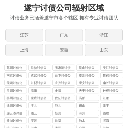
遂宁讨债公司辐射区域
讨债业务已涵盖遂宁市各个辖区 拥有专业讨债团队
江苏
广东
浙江
上海
安徽
山东
苏州讨债公
常熟讨债公
张家港讨债
昆山讨债公
吴江讨债公
司
司
公司
司
司
南京讨债公
玄武讨债公
白下讨债公
秦淮讨债公
建邺讨债公
司
司
司
司
司
无锡讨债公
江阴讨债公
宜兴讨债公
崇安讨债公
南长讨债公
司
司
司
司
司
常州讨债公
溧阳
金坛
天宁讨债公
钟楼讨债公
司
司
司
扬州讨债公
宝应讨债公
仪征讨债公
高邮
江都
司
司
司
徐州讨债公
丰县
沛县
铜山
睢宁
司
连云港讨债
连云
新浦
海州
赣榆
公司
盐城讨债公
亭湖
盐都
响水
滨海
司