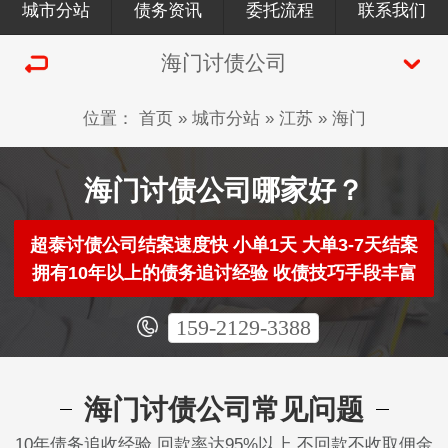
城市分站
债务资讯
委托流程
联系我们
海门讨债公司
位置：
首页
»
城市分站
»
江苏
»
海门
海门讨债公司哪家好？
超泰讨债公司结案速度快 小单1天 大单3-7天结案
拥有10年以上的债务追讨经验 收债技巧手段丰富
159-2129-3388
海门讨债公司常见问题
10年债务追收经验 回款率达95%以上 不回款不收取佣金