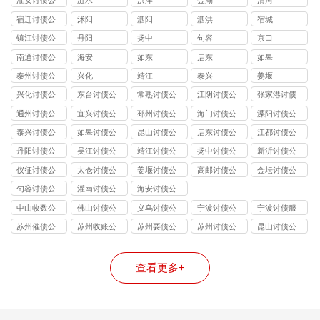
淮安讨债公
涟水
洪泽
金湖
清河
司
宿迁讨债公
沭阳
泗阳
泗洪
宿城
司
镇江讨债公
丹阳
扬中
句容
京口
司
南通讨债公
海安
如东
启东
如皋
司
泰州讨债公
兴化
靖江
泰兴
姜堰
司
兴化讨债公
东台讨债公
常熟讨债公
江阴讨债公
张家港讨债
司
司
司
司
公司
通州讨债公
宜兴讨债公
邳州讨债公
海门讨债公
溧阳讨债公
司
司
司
司
司
泰兴讨债公
如皋讨债公
昆山讨债公
启东讨债公
江都讨债公
司
司
司
司
司
丹阳讨债公
吴江讨债公
靖江讨债公
扬中讨债公
新沂讨债公
司
司
司
司
司
仪征讨债公
太仓讨债公
姜堰讨债公
高邮讨债公
金坛讨债公
司
司
司
司
司
句容讨债公
灌南讨债公
海安讨债公
司
司
司
中山收数公
佛山讨债公
义乌讨债公
宁波讨债公
宁波讨债服
司
司
司
司
务
苏州催债公
苏州收账公
苏州要债公
苏州讨债公
昆山讨债公
司
司
司
司
司
查看更多+