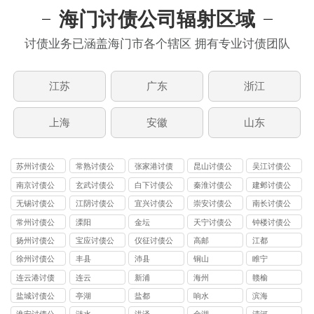
海门讨债公司辐射区域
讨债业务已涵盖海门市各个辖区 拥有专业讨债团队
江苏
广东
浙江
上海
安徽
山东
苏州讨债公
常熟讨债公
张家港讨债
昆山讨债公
吴江讨债公
司
司
公司
司
司
南京讨债公
玄武讨债公
白下讨债公
秦淮讨债公
建邺讨债公
司
司
司
司
司
无锡讨债公
江阴讨债公
宜兴讨债公
崇安讨债公
南长讨债公
司
司
司
司
司
常州讨债公
溧阳
金坛
天宁讨债公
钟楼讨债公
司
司
司
扬州讨债公
宝应讨债公
仪征讨债公
高邮
江都
司
司
司
徐州讨债公
丰县
沛县
铜山
睢宁
司
连云港讨债
连云
新浦
海州
赣榆
公司
盐城讨债公
亭湖
盐都
响水
滨海
司