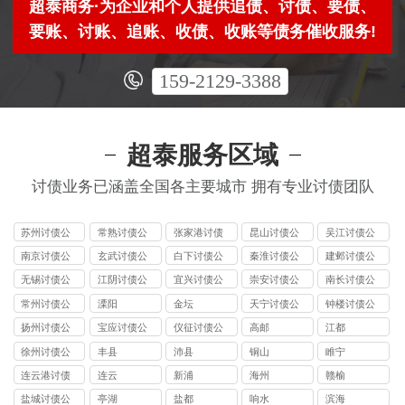
超泰商务·为企业和个人提供追债、讨债、要债、
要账、讨账、追账、收债、收账等债务催收服务!
159-2129-3388
超泰服务区域
讨债业务已涵盖全国各主要城市 拥有专业讨债团队
苏州讨债公
常熟讨债公
张家港讨债
昆山讨债公
吴江讨债公
司
司
公司
司
司
南京讨债公
玄武讨债公
白下讨债公
秦淮讨债公
建邺讨债公
司
司
司
司
司
无锡讨债公
江阴讨债公
宜兴讨债公
崇安讨债公
南长讨债公
司
司
司
司
司
常州讨债公
溧阳
金坛
天宁讨债公
钟楼讨债公
司
司
司
扬州讨债公
宝应讨债公
仪征讨债公
高邮
江都
司
司
司
徐州讨债公
丰县
沛县
铜山
睢宁
司
连云港讨债
连云
新浦
海州
赣榆
公司
盐城讨债公
亭湖
盐都
响水
滨海