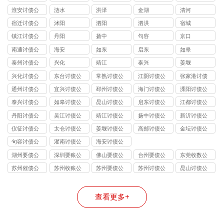
司
淮安讨债公
涟水
洪泽
金湖
清河
司
宿迁讨债公
沭阳
泗阳
泗洪
宿城
司
镇江讨债公
丹阳
扬中
句容
京口
司
南通讨债公
海安
如东
启东
如皋
司
泰州讨债公
兴化
靖江
泰兴
姜堰
司
兴化讨债公
东台讨债公
常熟讨债公
江阴讨债公
张家港讨债
司
司
司
司
公司
通州讨债公
宜兴讨债公
邳州讨债公
海门讨债公
溧阳讨债公
司
司
司
司
司
泰兴讨债公
如皋讨债公
昆山讨债公
启东讨债公
江都讨债公
司
司
司
司
司
丹阳讨债公
吴江讨债公
靖江讨债公
扬中讨债公
新沂讨债公
司
司
司
司
司
仪征讨债公
太仓讨债公
姜堰讨债公
高邮讨债公
金坛讨债公
司
司
司
司
司
句容讨债公
灌南讨债公
海安讨债公
司
司
司
湖州要债公
深圳要账公
佛山要债公
台州要债公
东莞收数公
司
司
司
司
司
苏州催债公
苏州收账公
苏州要债公
苏州讨债公
昆山讨债公
司
司
司
司
司
查看更多+