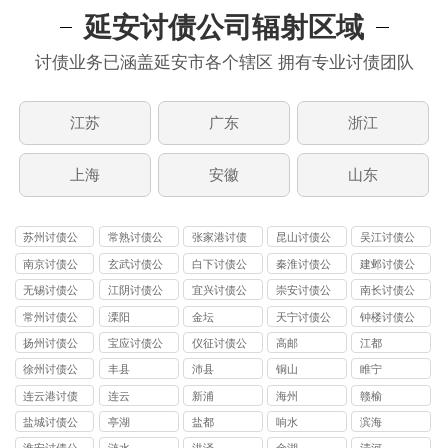
延安讨债公司辐射区域
讨债业务已涵盖延安市各个辖区 拥有专业讨债团队
江苏
广东
浙江
上海
安徽
山东
苏州讨债公
常熟讨债公
张家港讨债
昆山讨债公
吴江讨债公
司
司
公司
司
司
南京讨债公
玄武讨债公
白下讨债公
秦淮讨债公
建邺讨债公
司
司
司
司
司
无锡讨债公
江阴讨债公
宜兴讨债公
崇安讨债公
南长讨债公
司
司
司
司
司
常州讨债公
溧阳
金坛
天宁讨债公
钟楼讨债公
司
司
司
扬州讨债公
宝应讨债公
仪征讨债公
高邮
江都
司
司
司
徐州讨债公
丰县
沛县
铜山
睢宁
司
连云港讨债
连云
新浦
海州
赣榆
公司
盐城讨债公
亭湖
盐都
响水
滨海
司