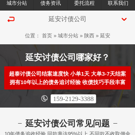
城市分站
债务资讯
委托流程
联系我们
延安讨债公司
位置：
首页
»
城市分站
»
陕西
»
延安
延安讨债公司哪家好？
超泰讨债公司结案速度快 小单1天 大单3-7天结案
拥有10年以上的债务追讨经验 收债技巧手段丰富
159-2129-3388
延安讨债公司常见问题
10年债务追收经验 回款率达95%以上 不回款不收取佣金