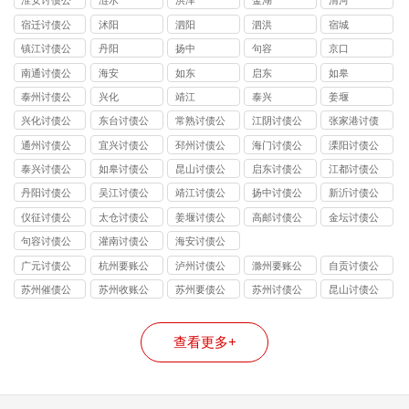
淮安讨债公
涟水
洪泽
金湖
清河
司
宿迁讨债公
沭阳
泗阳
泗洪
宿城
司
镇江讨债公
丹阳
扬中
句容
京口
司
南通讨债公
海安
如东
启东
如皋
司
泰州讨债公
兴化
靖江
泰兴
姜堰
司
兴化讨债公
东台讨债公
常熟讨债公
江阴讨债公
张家港讨债
司
司
司
司
公司
通州讨债公
宜兴讨债公
邳州讨债公
海门讨债公
溧阳讨债公
司
司
司
司
司
泰兴讨债公
如皋讨债公
昆山讨债公
启东讨债公
江都讨债公
司
司
司
司
司
丹阳讨债公
吴江讨债公
靖江讨债公
扬中讨债公
新沂讨债公
司
司
司
司
司
仪征讨债公
太仓讨债公
姜堰讨债公
高邮讨债公
金坛讨债公
司
司
司
司
司
句容讨债公
灌南讨债公
海安讨债公
司
司
司
广元讨债公
杭州要账公
泸州讨债公
滁州要账公
自贡讨债公
司
司哪家好
司
司
司
苏州催债公
苏州收账公
苏州要债公
苏州讨债公
昆山讨债公
司
司
司
司
司
查看更多+