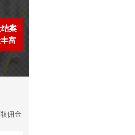
天结案
段丰富
收取佣金