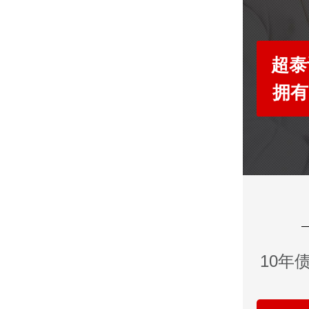
超泰
拥有
10年