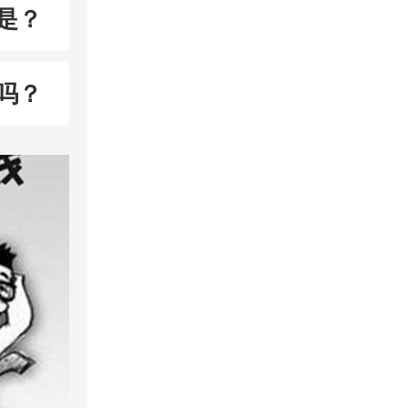
是？
吗？