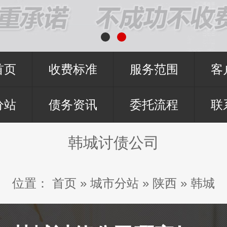
首页
收费标准
服务范围
客
分站
债务资讯
委托流程
联
韩城讨债公司
位置：
首页
»
城市分站
»
陕西
»
韩城