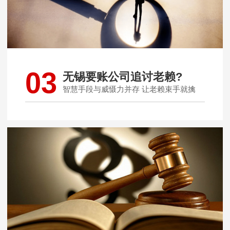
03
无锡要账公司追讨老赖?
智慧手段与威慑力并存 让老赖束手就擒