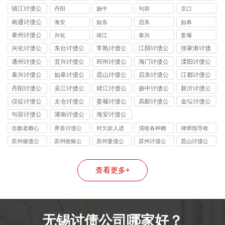
司
镇江讨债公
丹阳
扬中
句容
京口
司
南通讨债公
海安
如东
启东
如皋
司
泰州讨债公
兴化
靖江
泰兴
姜堰
司
兴化讨债公
东台讨债公
常熟讨债公
江阴讨债公
张家港讨债
司
司
司
司
公司
通州讨债公
宜兴讨债公
邳州讨债公
海门讨债公
溧阳讨债公
司
司
司
司
司
泰兴讨债公
如皋讨债公
昆山讨债公
启东讨债公
江都讨债公
司
司
司
司
司
丹阳讨债公
吴江讨债公
靖江讨债公
扬中讨债公
新沂讨债公
司
司
司
司
司
仪征讨债公
太仓讨债公
姜堰讨债公
高邮讨债公
金坛讨债公
司
司
司
司
司
句容讨债公
灌南讨债公
海安讨债公
司
司
司
击败老赖心
界首讨债公
对欠款人进
清收各种赖
律师指导收
理防线
司
行过催讨
债
账
苏州催债公
苏州收账公
苏州要债公
苏州讨债公
昆山讨债公
司
司
司
司
司
查看更多+
无锡讨债公司哪家好？