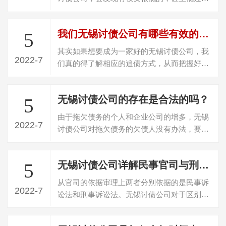
20%收费，遇到这种收费的，百分百是“骗…
我们无锡讨债公司有哪些有效的讨债技巧
5
其实如果想要成为一家好的无锡讨债公司，我
2022-7
们真的得了解相应的追债方式，从而把握好，
整体的追债技巧，从而全方面的提升，我…
无锡讨债公司的存在是合法的吗？
5
由于拖欠债务的个人和企业公司的增多，无锡
2022-7
讨债公司对拖欠债务的欠债人没有办法，要不
回欠款，所以就寻找专门的无锡讨债公司…
无锡讨债公司详解民事官司与刑事官司的区别
5
从官司的依据审理上两者分别依据的是民事诉
2022-7
讼法和刑事诉讼法。无锡讨债公司对于区别可
以总结来说就是涉及到的当事人地位的不…