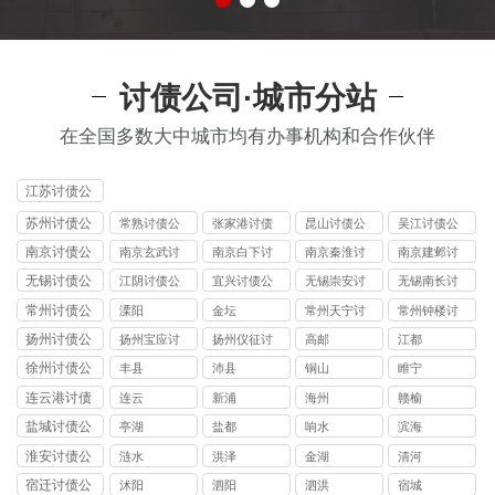
讨债公司·城市分站
在全国多数大中城市均有办事机构和合作伙伴
江苏讨债公
司
苏州讨债公
常熟讨债公
张家港讨债
昆山讨债公
吴江讨债公
司
司
公司
司
司
南京讨债公
南京玄武讨
南京白下讨
南京秦淮讨
南京建邺讨
司
债公司
债公司
债公司
债公司
无锡讨债公
江阴讨债公
宜兴讨债公
无锡崇安讨
无锡南长讨
司
司
司
债公司
债公司
常州讨债公
溧阳
金坛
常州天宁讨
常州钟楼讨
司
债公司
债公司
扬州讨债公
扬州宝应讨
扬州仪征讨
高邮
江都
司
债公司
债公司
徐州讨债公
丰县
沛县
铜山
睢宁
司
连云港讨债
连云
新浦
海州
赣榆
公司
盐城讨债公
亭湖
盐都
响水
滨海
司
淮安讨债公
涟水
洪泽
金湖
清河
司
宿迁讨债公
沭阳
泗阳
泗洪
宿城