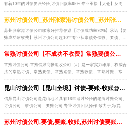
有着10年的讨债要账经验,讨债回款率95%.专业承接【太仓】及周边
各省市讨债要账业务.太仓讨债公司承诺太仓本地讨债不成功不收费.
苏州讨债公司_苏州张家港讨债公司_苏州张家港讨债公司哪家好|正规苏州讨债公司
苏州张家港讨债公司哪家好推荐信鼎【讨债成功率92%】承诺【要
账成功后收费】苏州讨债公司超10年专业从事债务催收、要债、讨
债、收债等业务;正规,安全,保密性强!苏州讨债公司有着多年专业商
业信用风控管理经验,并与国内外多个公司合作,服务…
常熟讨债公司【不成功不收费】常熟要债公司,常熟追债公司-常熟信誓商账商务
常熟讨债公司-常熟信鼎商帐追收公司（#）是一家实力雄厚、权威合
法的常熟讨债、常熟要债、常熟追债、常熟收债、常熟讨账、常熟
要账、常熟追账、常熟收账公司，专业为常熟地区以及全国各省市
地区企业和个人提供各类商账、赖账、死账、三角账…
昆山讨债公司【昆山全境】讨债-要账-收账@昆山信誓老牌债务催收追讨公司_回款率达95%
信鼎昆山讨债公司是昆山地区具有16年追讨经验的老牌讨账公司、
讨债公司、收债公司、要账公司.专业讨债团队操作,致力于为(昆山)
地区的企业和个人客户提供合法的讨账、要账、要债、讨债、追
债、收账服务.信鼎昆山讨债公司回款率达95%以上,讨…
苏州讨债公司,要债,要账,收账,苏州讨债要账公司