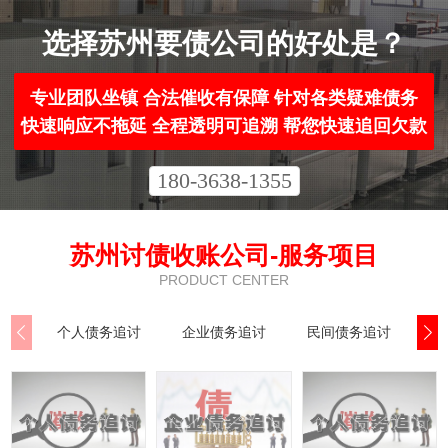
选择苏州要债公司的好处是？
专业团队坐镇 合法催收有保障 针对各类疑难债务
快速响应不拖延 全程透明可追溯 帮您快速追回欠款
180-3638-1355
苏州讨债收账公司-服务项目
PRODUCT CENTER
个人债务追讨
企业债务追讨
民间债务追讨
执