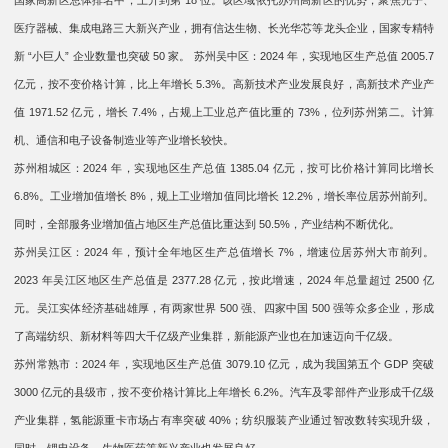
国家高新区总体排名中，上升到第 18 位。该区域依托苏州高新区的优势，聚焦光子、
医疗器械、集成电路三大新兴产业，拥有信达生物、长光华芯等龙头企业，国家专精特
新 “小巨人” 企业数量也突破 50 家。 苏州吴中区：2024 年，实现地区生产总值 2005.7
亿元，按不变价格计算，比上年增长 5.3%。高新技术产业发展良好，高新技术产业产
值 1971.52 亿元，增长 7.4%，占规上工业总产值比重的 73%，位列苏州第二。计算
机、通信和电子设备制造业等产业增长较快。
苏州相城区：2024 年，实现地区生产总值 1385.04 亿元，按可比价格计算同比增长
6.8%。工业增加值增长 8%，规上工业增加值同比增长 12.2%，增长率位居苏州前列。
同时，全部服务业增加值占地区生产总值比重达到 50.5%，产业结构不断优化。
苏州吴江区：2024 年，预计全年地区生产总值增长 7%，增速位居苏州大市前列。
2023 年吴江区地区生产总值是 2377.28 亿元，按此增速，2024 年总量超过 2500 亿
元。吴江实体经济基础雄厚，有两家世界 500 强、四家中国 500 强等众多企业，形成
了高端纺织、新材料等四大千亿级产业集群，新能源产业也在加速迈向千亿级。
苏州常熟市：2024 年，实现地区生产总值 3079.10 亿元，成为我国第五个 GDP 突破
3000 亿元的县级市，按不变价格计算比上年增长 6.2%。汽车及零部件产业形成千亿级
产业集群，氢能源重卡市场占有率突破 40%；纺织服装产业通过智改数转实现升级，