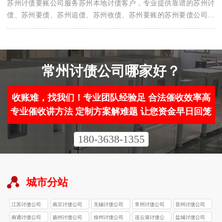
苏州讨债要账公司服务苏州本地讨债客户，专业提供靠谱的苏州讨
债、苏州要债、苏州追债、苏州收债、苏州要账的苏州要债公司。
苏州讨债公司开办数年获得广泛好评,欢迎来电咨询!
常州讨债公司哪家好？
收账难，找我们！专业团队经验足 合法催收效率高
专业催收讲方法 定制方案解难题 让您资金早日回笼
180-3638-1355
城市分站
江苏讨债公司
南京讨债公司
无锡讨债公司
常州讨债公司
苏州讨债公司
南通讨债公司
扬州讨债公司
徐州讨债公司
连云港讨债公
盐城讨债公司