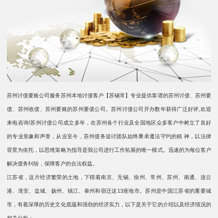
苏州讨债要账公司服务苏州本地讨债客户【苏锡常】专业提供靠谱的苏州讨债、苏州要
债、苏州收债、苏州要账的苏州要债公司。苏州讨债公司开办数年获得广泛好评,欢迎
来电咨询!苏州讨债公司成立多年，在苏州各个行业及全国地区众多客户中树立了良好
的专业形象和声誉，从业至今，苏州债务追讨团队始终秉承遵法守约的精 神，以法律
背景为依托，以思维策略为指导是我公司进行工作拓展的唯一模式。迅速的为每位客户
解决债务纠纷，保障客户的合法权益。
江苏省，这片经济繁荣的土地，下辖着南京、无锡、徐州、常州、苏州、南通、连云
港、淮安、盐城、扬州、镇江、泰州和宿迁这13座地市。苏州是中国江苏省的重要城
市，有着深厚的历史文化底蕴和强劲的经济实力，以下是关于它的介绍以及经济情况的