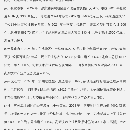
同时，锂电设备、生物医药等新兴产业也发展良好。
苏州张家港市：2024 年，张家港实现地区生产总值增长预计为 4%。根据 2023 年张家
港 GDP 为 3365.8 亿元，可推测 2024 年该市 GDP 在 3500 亿元上下。张家港连续 31
年位列中国百强县榜单前三，在 2024 年一季度，拟投产、开工和签约项目合计 186
个，总投资 887.73 亿元，全年规划实施三级重大项目 293 个，总投资超 2500 亿元，
发展潜力较大。
苏州昆山市：2024 年，完成地区生产总值 5380 亿元，比上年增长 6.1%，连续 20 年
登顶 “全国百强县” 榜单。规上工业总产值 12398 亿元，增长 7.6%；进出口总额 8147
亿元，增长 7.0%。高新技术产业发展也较为突出，国家高新技术企业突破 3300 家，
高新技术产业产值占比达 43.3%。
苏州太仓市：2024 年，实现地区生产总值增长 6.8%，多项经济指标增速位居苏州前
列，已连续数十年以 5% 以上的增速（2022 年除外）增长。太仓深耕高端装备制造，
拥有舍弗勒等企业，航空航天产业园和生物港等也引入了众多重大项目。
此外，苏州工业园区的经济发展也十分突出。2024 年，实现地区生产总值 4002.43 亿
元，增量苏州大市第一，按不变价格计算，比上年增长 7.0%。完成规模以上工业总产
值 6909.19 亿元，同比增长 4.9%。高新技术企业数量累计已达 3054 家，高新技术产