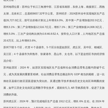
相关分析：
苏州地理位置：苏州位于长江三角洲中部、江苏省东南部，东傍上海，南接浙江，西抱
太湖，北依长江，总面积8657.32平方公里。 苏州经济：2024苏州全年实现地区生产总
值26,727.0亿元，按可比价格计算比上年增长6.0%。其中第一产业增加值202.0亿元，
增长3.1%；第二产业增加值12,516.7亿元，增长7.1%；第三产业增加值14,008.3亿元，
增长5.0%，三次产业结构比例为0.8∶46.8∶52.4。按常住人口计算，人均地区生产总值
20.6万元，比上年增长5.6%。
苏州下辖 5 个区，代管 4 个县级市。5 个区分别是姑苏区、虎丘区、吴中区、相城区、
吴江区；4 个县级市为常熟市、张家港市、昆山市、太仓市。以下是这些区市的经济情
况介绍：
苏州姑苏区：2024 年，姑苏区实现地区生产总值和社会消费品零售总额均突破千亿
元，成为其发展的重要里程碑。社会消费品零售总额达到与 GDP 相当的规模，这一比
例在区县级行政区层面是较为突出的。其通过数字技术推动历史文化街区和商圈的发
展，如平江历史文化街区运用数字孪生技术，观前街引入 AR 导购系统等，促进了文旅
消费的升级。
苏州虎丘区：2024 年，预计完成地区生产总值 1912 亿元，增长 6% 左右。在 2024 年